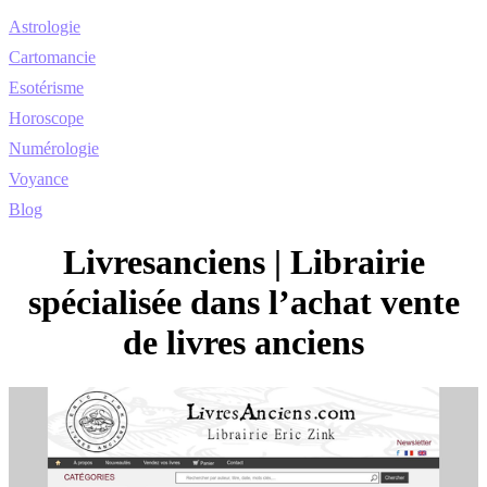
Astrologie
Cartomancie
Esotérisme
Horoscope
Numérologie
Voyance
Blog
Liv­re­san­ciens | Librairie
spécialisée dans l’achat vente
de livres anciens