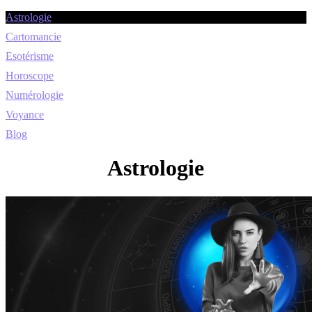
Astrologie
Cartomancie
Esotérisme
Horoscope
Numérologie
Voyance
Blog
Astrologie