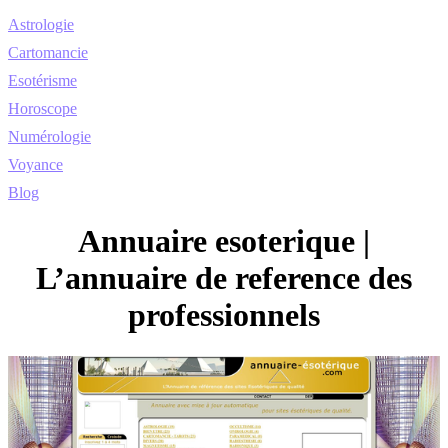
Astrologie
Cartomancie
Esotérisme
Horoscope
Numérologie
Voyance
Blog
Annuaire esoterique |
L’annuaire de reference des
profes­sion­nels